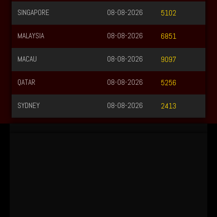
SINGAPORE
08-08-2026
5102
MALAYSIA
08-08-2026
6851
MACAU
08-08-2026
9097
QATAR
08-08-2026
5256
SYDNEY
08-08-2026
2413