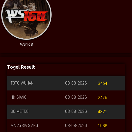
WS168
Togel Result
TOTO WUHAN
08-08-2026
3454
HK SIANG
08-08-2026
2476
SG METRO
08-08-2026
4821
MALAYSIA SIANG
08-08-2026
1986