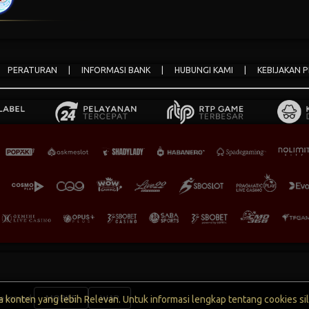
PERATURAN
|
INFORMASI BANK
|
HUBUNGI KAMI
|
KEBIJAKAN P
Reserved.
MOBILE
WAP
 konten yang lebih Relevan. Untuk informasi lengkap tentang cookies sil