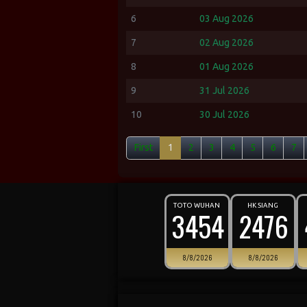
6
03 Aug 2026
7
02 Aug 2026
8
01 Aug 2026
9
31 Jul 2026
10
30 Jul 2026
First
1
2
3
4
5
6
7
TOTO WUHAN
HK SIANG
3454
2476
8/8/2026
8/8/2026