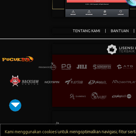
TENTANG KAMI
|
BANTUAN
|
/*
© 2015 - 2026 Copyright LIGA2000.
All Rights 
Kami menggunakan cookies untuk mengoptimalkan navigasi, fitur serta