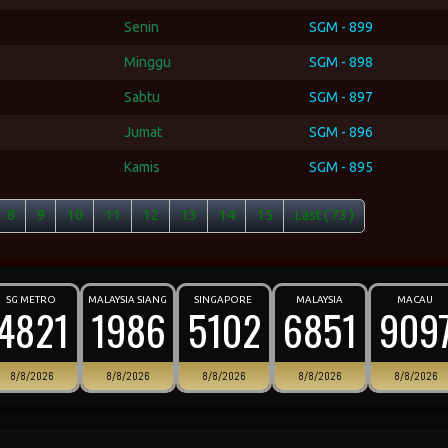
Senin
SGM - 899
Minggu
SGM - 898
Sabtu
SGM - 897
Jumat
SGM - 896
Kamis
SGM - 895
8
9
10
11
12
13
14
15
Last ( 73 )
SG METRO
MALAYSIA SIANG
SINGAPORE
MALAYSIA
MACAU
4821
1986
5102
6851
909
8/8/2026
8/8/2026
8/8/2026
8/8/2026
8/8/2026