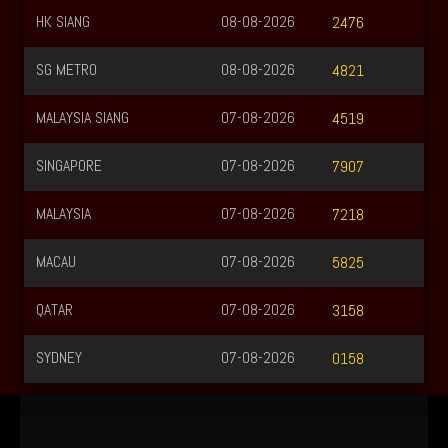
HK SIANG
08-08-2026
2476
SG METRO
08-08-2026
4821
MALAYSIA SIANG
07-08-2026
4519
SINGAPORE
07-08-2026
7907
MALAYSIA
07-08-2026
7218
MACAU
07-08-2026
5825
QATAR
07-08-2026
3158
SYDNEY
07-08-2026
0158